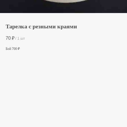
Тарелка с резными краями
70
₽
/
1 шт
Бой 700 ₽