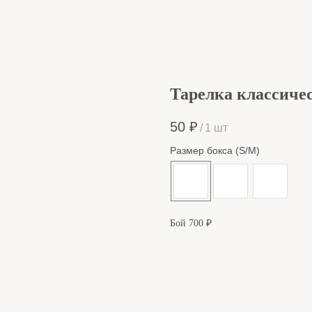
Тарелка классиче
50
₽
/
1 шт
Размер бокса (S/M)
Бой 700 ₽